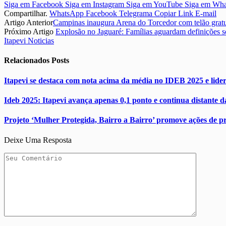
Siga em Facebook
Siga em Instagram
Siga em YouTube
Siga em Wh
Compartilhar.
WhatsApp
Facebook
Telegrama
Copiar Link
E-mail
Artigo Anterior
Campinas inaugura Arena do Torcedor com telão gratu
Próximo Artigo
Explosão no Jaguaré: Famílias aguardam definições s
Itapevi Noticias
Relacionados
Posts
Itapevi se destaca com nota acima da média no IDEB 2025 e lider
Ideb 2025: Itapevi avança apenas 0,1 ponto e continua distante d
Projeto ‘Mulher Protegida, Bairro a Bairro’ promove ações de pr
Deixe Uma Resposta