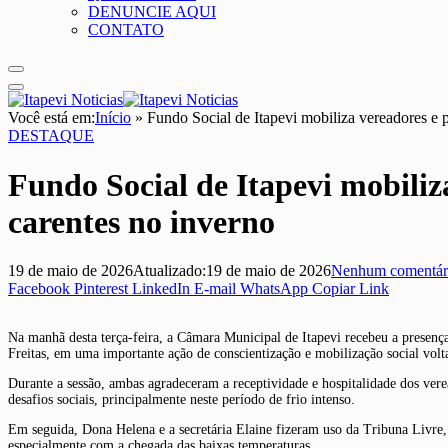
DENUNCIE AQUI
CONTATO
Você está em:
Início
»
Fundo Social de Itapevi mobiliza vereadores e
DESTAQUE
Fundo Social de Itapevi mobili
carentes no inverno
19 de maio de 2026
Atualizado:
19 de maio de 2026
Nenhum comentár
Facebook
Pinterest
LinkedIn
E-mail
WhatsApp
Copiar Link
Na manhã desta terça-feira, a Câmara Municipal de Itapevi recebeu a presenç
Freitas, em uma importante ação de conscientização e mobilização social volt
Durante a sessão, ambas agradeceram a receptividade e hospitalidade dos vere
desafios sociais, principalmente neste período de frio intenso.
Em seguida, Dona Helena e a secretária Elaine fizeram uso da Tribuna Livre, 
especialmente com a chegada das baixas temperaturas.