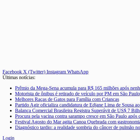
Facebook
X (Twitter)
Instagram
WhatsApp
Últimas notícias:
Prêmio da Mega-Sena acumula para R$ 165 milhões após nenh
Motorista de ônibus é retirado de veículo por PM em São Paulo
Melhores Raças de Gatos para Família com Crianças
Partido Agir oficializa candidatura de Edjane Lima de Sousa 
Balança Comercial Brasileira Registra Superávit de US$ 7 Bil
Procura pela vacina contra sarampo cresce em São Paulo após
Festival Agosto do Mar agita Canoa Quebrada com gastronomia
Diagnóstico tardio: a realidade sombria do câncer de pulmão no
Login