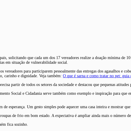
ais, solicitando que cada um dos 17 vereadores realize a doação mínima de 10 c
s em situação de vulnerabilidade social.
vereadores para participarem pessoalmente das entregas dos agasalhos e cobert
nto, carinho e dignidade. Veja também:
O que é sarna e como tratar no pet: guia
precisa partir de todos os setores da sociedade e destacou que pequenas atitude
ento Social e Cidadania serve também como exemplo e inspiração para que empr
m de esperança. Um gesto simples pode aquecer uma casa inteira e mostrar que 
 roupas de frio em bom estado. A expectativa é ampliar ainda mais o número de
uém fica sozinho.