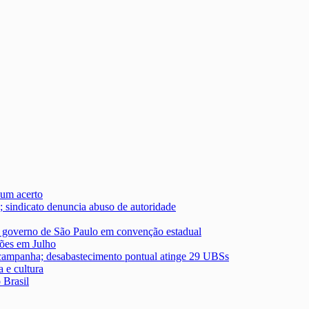
um acerto
; sindicato denuncia abuso de autoridade
ao governo de São Paulo em convenção estadual
hões em Julho
 campanha; desabastecimento pontual atinge 29 UBSs
 e cultura
 Brasil