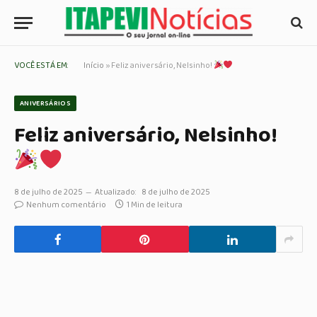
VOCÊ ESTÁ EM:
Início
»
Feliz aniversário, Nelsinho!
ANIVERSÁRIOS
Feliz aniversário, Nelsinho!
8 de julho de 2025
Atualizado:
8 de julho de 2025
Nenhum comentário
1 Min de leitura