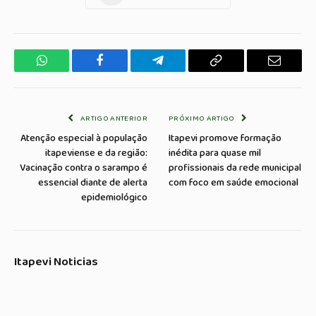
WhatsApp
Facebook
Telegrama
Copiar
E-
Link
mail
ARTIGO ANTERIOR
PRÓXIMO ARTIGO
Atenção especial à população
Itapevi promove formação
itapeviense e da região:
inédita para quase mil
Vacinação contra o sarampo é
profissionais da rede municipal
essencial diante de alerta
com foco em saúde emocional
epidemiológico
Itapevi Noticias