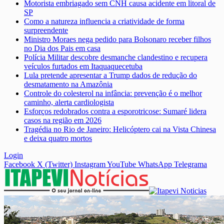
Motorista embriagado sem CNH causa acidente em litoral de
SP
Como a natureza influencia a criatividade de forma
surpreendente
Ministro Moraes nega pedido para Bolsonaro receber filhos
no Dia dos Pais em casa
Polícia Militar descobre desmanche clandestino e recupera
veículos furtados em Itaquaquecetuba
Lula pretende apresentar a Trump dados de redução do
desmatamento na Amazônia
Controle do colesterol na infância: prevenção é o melhor
caminho, alerta cardiologista
Esforços redobrados contra a esporotricose: Sumaré lidera
casos na região em 2026
Tragédia no Rio de Janeiro: Helicóptero cai na Vista Chinesa
e deixa quatro mortos
Login
Facebook
X (Twitter)
Instagram
YouTube
WhatsApp
Telegrama