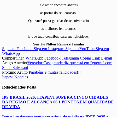
e o amor encontre abertas
as portas do seu coração.
Que você possa guardar deste aniversário
as melhores lembranças.
E que tudo contribua para sua felicidade.
Seu Tio Nilton Ramos e Família
Siga em Facebook
Siga em Instagram
Siga em YouTube
Siga em
WhatsApp
Compartilhar.
WhatsApp
Facebook
Telegrama
Copiar Link
E-mail
Artigo Anterior
Vereador Casagrande diz que está em “guerra” com
Sônia Salvarani
Próximo Artigo
Parabéns e muitas felicidades!!!
Itapevi Noticias
Relacionados
Posts
IPS BRASIL 2026: ITAPEVI SUPERA CINCO CIDADES
DA REGIÃO E ALCANÇA 66,1 PONTOS EM QUALIDADE
DE VIDA
Itapevi se destaca com nota acima da média no IDEB 2025 e