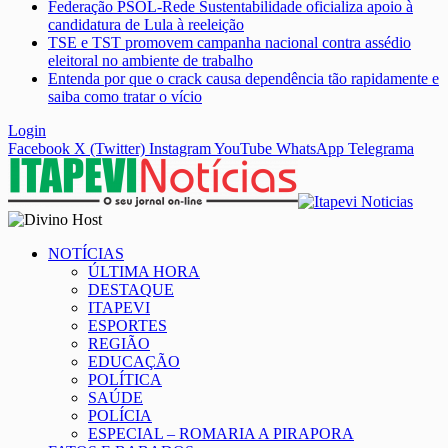
Federação PSOL-Rede Sustentabilidade oficializa apoio à
candidatura de Lula à reeleição
TSE e TST promovem campanha nacional contra assédio
eleitoral no ambiente de trabalho
Entenda por que o crack causa dependência tão rapidamente e
saiba como tratar o vício
Login
Facebook
X (Twitter)
Instagram
YouTube
WhatsApp
Telegrama
NOTÍCIAS
ÚLTIMA HORA
DESTAQUE
ITAPEVI
ESPORTES
REGIÃO
EDUCAÇÃO
POLÍTICA
SAÚDE
POLÍCIA
ESPECIAL – ROMARIA A PIRAPORA