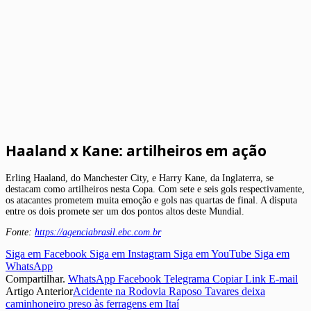
Haaland x Kane: artilheiros em ação
Erling Haaland, do Manchester City, e Harry Kane, da Inglaterra, se
destacam como artilheiros nesta Copa. Com sete e seis gols respectivamente,
os atacantes prometem muita emoção e gols nas quartas de final. A disputa
entre os dois promete ser um dos pontos altos deste Mundial.
Fonte:
https://agenciabrasil.ebc.com.br
Siga em Facebook
Siga em Instagram
Siga em YouTube
Siga em
WhatsApp
Compartilhar.
WhatsApp
Facebook
Telegrama
Copiar Link
E-mail
Artigo Anterior
Acidente na Rodovia Raposo Tavares deixa
caminhoneiro preso às ferragens em Itaí