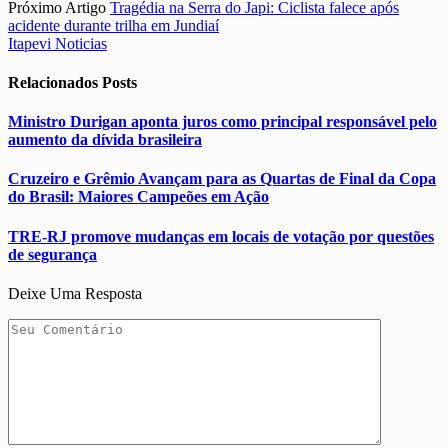
Próximo Artigo
Tragédia na Serra do Japi: Ciclista falece após
acidente durante trilha em Jundiaí
Itapevi Noticias
Relacionados
Posts
Ministro Durigan aponta juros como principal responsável pelo
aumento da dívida brasileira
Cruzeiro e Grêmio Avançam para as Quartas de Final da Copa
do Brasil: Maiores Campeões em Ação
TRE-RJ promove mudanças em locais de votação por questões
de segurança
Deixe Uma Resposta