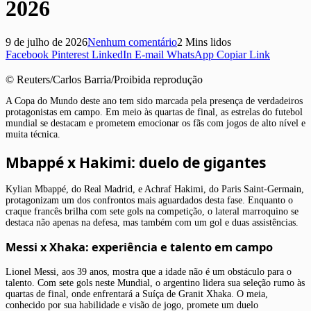
2026
9 de julho de 2026
Nenhum comentário
2 Mins lidos
Facebook
Pinterest
LinkedIn
E-mail
WhatsApp
Copiar Link
© Reuters/Carlos Barria/Proibida reprodução
A Copa do Mundo deste ano tem sido marcada pela presença de verdadeiros
protagonistas em campo. Em meio às quartas de final, as estrelas do futebol
mundial se destacam e prometem emocionar os fãs com jogos de alto nível e
muita técnica.
Mbappé x Hakimi: duelo de gigantes
Kylian Mbappé, do Real Madrid, e Achraf Hakimi, do Paris Saint-Germain,
protagonizam um dos confrontos mais aguardados desta fase. Enquanto o
craque francês brilha com sete gols na competição, o lateral marroquino se
destaca não apenas na defesa, mas também com um gol e duas assistências.
Messi x Xhaka: experiência e talento em campo
Lionel Messi, aos 39 anos, mostra que a idade não é um obstáculo para o
talento. Com sete gols neste Mundial, o argentino lidera sua seleção rumo às
quartas de final, onde enfrentará a Suíça de Granit Xhaka. O meia,
conhecido por sua habilidade e visão de jogo, promete um duelo