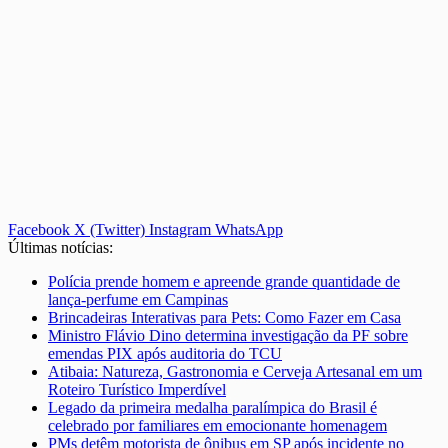
Facebook
X (Twitter)
Instagram
WhatsApp
Últimas notícias:
Polícia prende homem e apreende grande quantidade de
lança-perfume em Campinas
Brincadeiras Interativas para Pets: Como Fazer em Casa
Ministro Flávio Dino determina investigação da PF sobre
emendas PIX após auditoria do TCU
Atibaia: Natureza, Gastronomia e Cerveja Artesanal em um
Roteiro Turístico Imperdível
Legado da primeira medalha paralímpica do Brasil é
celebrado por familiares em emocionante homenagem
PMs detêm motorista de ônibus em SP após incidente no