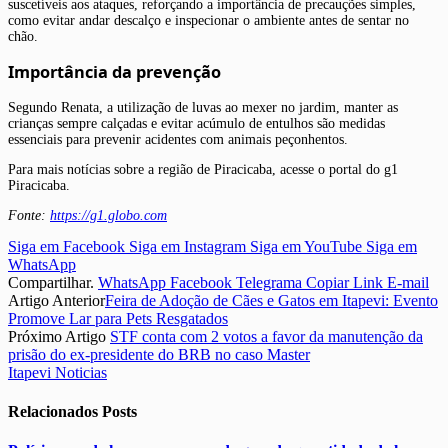
suscetíveis aos ataques, reforçando a importância de precauções simples,
como evitar andar descalço e inspecionar o ambiente antes de sentar no
chão.
Importância da prevenção
Segundo Renata, a utilização de luvas ao mexer no jardim, manter as
crianças sempre calçadas e evitar acúmulo de entulhos são medidas
essenciais para prevenir acidentes com animais peçonhentos.
Para mais notícias sobre a região de Piracicaba, acesse o portal do g1
Piracicaba.
Fonte:
https://g1.globo.com
Siga em Facebook
Siga em Instagram
Siga em YouTube
Siga em
WhatsApp
Compartilhar.
WhatsApp
Facebook
Telegrama
Copiar Link
E-mail
Artigo Anterior
Feira de Adoção de Cães e Gatos em Itapevi: Evento
Promove Lar para Pets Resgatados
Próximo Artigo
STF conta com 2 votos a favor da manutenção da
prisão do ex-presidente do BRB no caso Master
Itapevi Noticias
Relacionados
Posts