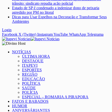
trânsito: sindicato repudia ação policial
Estado de SP é condenado a indenizar dono de peixaria
agredido por PM no litoral
Dicas para Usar Espelhos na Decoração e Transformar Seus
Ambientes
Login
Facebook
X (Twitter)
Instagram
YouTube
WhatsApp
Telegrama
NOTÍCIAS
ÚLTIMA HORA
DESTAQUE
ITAPEVI
ESPORTES
REGIÃO
EDUCAÇÃO
POLÍTICA
SAÚDE
POLÍCIA
ESPECIAL – ROMARIA A PIRAPORA
FATOS E BABADOS
HUMOR
ANIVERSÁRIANTES