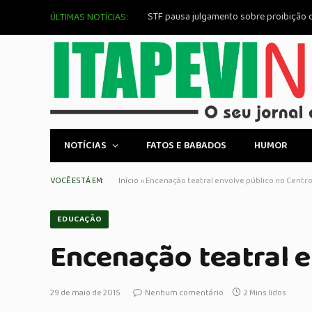
STF pausa julgamento sobre proibição d
ÚLTIMAS NOTÍCIAS:
NOTÍCIAS
FATOS E BABADOS
HUMOR
VOCÊ ESTÁ EM:
Início
»
Encenação teatral envolve público no Centro
EDUCAÇÃO
Encenação teatral e
29 de maio de 2015
Nenhum comentário
2 Mins lidos