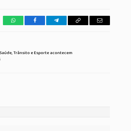
WhatsApp
Facebook
Telegrama
Copiar
E-
Link
mail
 Saúde, Trânsito e Esporte acontecem
i