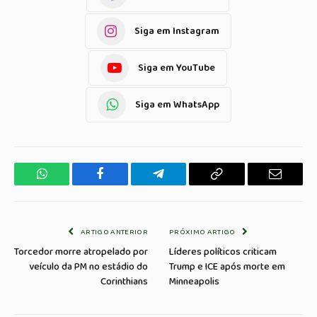
Siga em Instagram
Siga em YouTube
Siga em WhatsApp
WhatsApp
Facebook
Telegrama
Copiar
E-
Link
mail
ARTIGO ANTERIOR
PRÓXIMO ARTIGO
Torcedor morre atropelado por
Líderes políticos criticam
veículo da PM no estádio do
Trump e ICE após morte em
Corinthians
Minneapolis