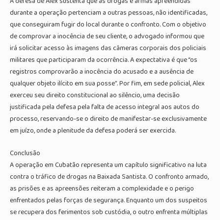
A defesa de Alex sustenta que as drogas e armas apreendidas
durante a operação pertenciam a outras pessoas, não identificadas,
que conseguiram fugir do local durante o confronto. Com o objetivo
de comprovar a inocência de seu cliente, o advogado informou que
irá solicitar acesso às imagens das câmeras corporais dos policiais
militares que participaram da ocorrência. A expectativa é que “os
registros comprovarão a inocência do acusado e a ausência de
qualquer objeto ilícito em sua posse”. Por fim, em sede policial, Alex
exerceu seu direito constitucional ao silêncio, uma decisão
justificada pela defesa pela falta de acesso integral aos autos do
processo, reservando-se o direito de manifestar-se exclusivamente
em juízo, onde a plenitude da defesa poderá ser exercida.
Conclusão
A operação em Cubatão representa um capítulo significativo na luta
contra o tráfico de drogas na Baixada Santista. O confronto armado,
as prisões e as apreensões reiteram a complexidade e o perigo
enfrentados pelas forças de segurança. Enquanto um dos suspeitos
se recupera dos ferimentos sob custódia, o outro enfrenta múltiplas