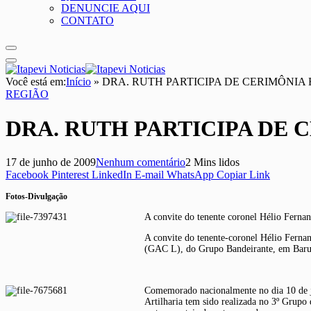
DENUNCIE AQUI
CONTATO
Você está em:
Início
»
DRA. RUTH PARTICIPA DE CERIMÔNI
REGIÃO
DRA. RUTH PARTICIPA DE
17 de junho de 2009
Nenhum comentário
2 Mins lidos
Facebook
Pinterest
LinkedIn
E-mail
WhatsApp
Copiar Link
Fotos-Divulgação
A convite do tenente coronel Hélio Fern
A convite do tenente-coronel Hélio Fernan
(GAC L), do Grupo Bandeirante, em Barue
Comemorado nacionalmente no dia 10 de ju
Artilharia tem sido realizada no 3º Grupo