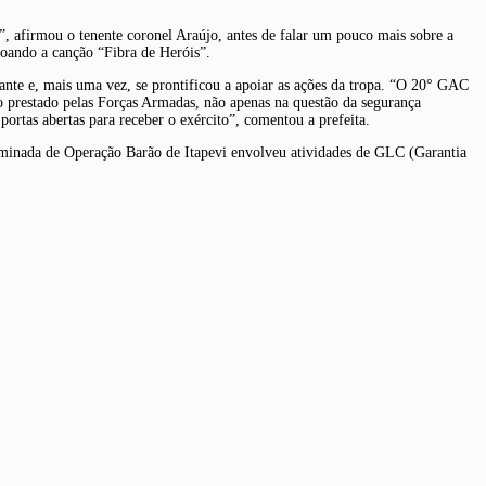
, afirmou o tenente coronel Araújo, antes de falar um pouco mais sobre a
toando a canção “Fibra de Heróis”.
te e, mais uma vez, se prontificou a apoiar as ações da tropa. “O 20° GAC
ço prestado pelas Forças Armadas, não apenas na questão da segurança
ortas abertas para receber o exército”, comentou a prefeita.
ominada de Operação Barão de Itapevi envolveu atividades de GLC (Garantia