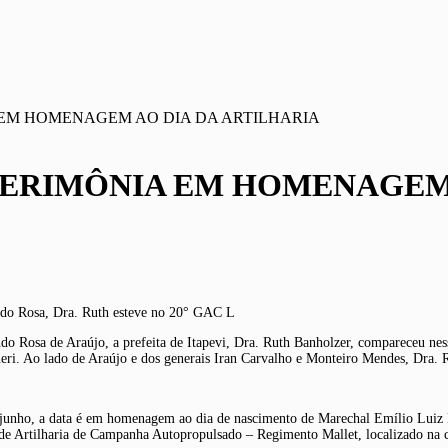
A EM HOMENAGEM AO DIA DA ARTILHARIA
 CERIMÔNIA EM HOMENAGEM
ando Rosa, Dra. Ruth esteve no 20° GAC L
do Rosa de Araújo, a prefeita de Itapevi, Dra. Ruth Banholzer, compareceu nes
ri. Ao lado de Araújo e dos generais Iran Carvalho e Monteiro Mendes, Dra
nho, a data é em homenagem ao dia de nascimento de Marechal Emílio Luiz Mal
 de Artilharia de Campanha Autopropulsado – Regimento Mallet, localizado na 