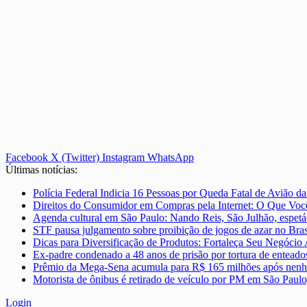
Facebook
X (Twitter)
Instagram
WhatsApp
Últimas notícias:
Polícia Federal Indicia 16 Pessoas por Queda Fatal de Avião d
Direitos do Consumidor em Compras pela Internet: O Que Você
Agenda cultural em São Paulo: Nando Reis, São Julhão, espetá
STF pausa julgamento sobre proibição de jogos de azar no Bras
Dicas para Diversificação de Produtos: Fortaleça Seu Negócio
Ex-padre condenado a 48 anos de prisão por tortura de enteado
Prêmio da Mega-Sena acumula para R$ 165 milhões após nenh
Motorista de ônibus é retirado de veículo por PM em São Paulo
Login