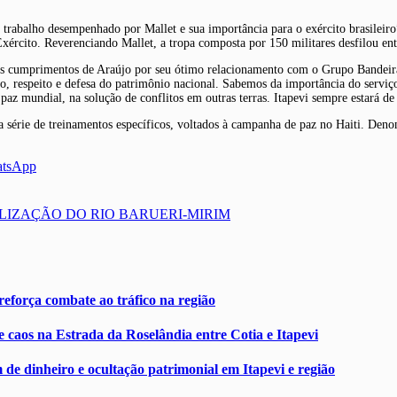
rabalho desempenhado por Mallet e sua importância para o exército brasileiro”
Exército. Reverenciando Mallet, a tropa composta por 150 militares desfilou en
s cumprimentos de Araújo por seu ótimo relacionamento com o Grupo Bandeiran
ho, respeito e defesa do patrimônio nacional. Sabemos da importância do servi
z mundial, na solução de conflitos em outras terras. Itapevi sempre estará de p
 série de treinamentos específicos, voltados à campanha de paz no Haiti. Den
atsApp
LIZAÇÃO DO RIO BARUERI-MIRIM
eforça combate ao tráfico na região
 caos na Estrada da Roselândia entre Cotia e Itapevi
de dinheiro e ocultação patrimonial em Itapevi e região