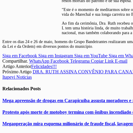
restos mortais do patrono e de sua esposa.
“Este é o momento de meditarmos sobre o t
vida do Marechal e sua longa carreira no 
Ao fim da cerimônia, Dra. Ruth recebeu o
L tem uma história linda, de muito trabal
nacional, mas também colaborando para a pa
Entre os dias 24 e 26 de maio, homens do Grupo Bandeirantes realizaram uma
da Lei e da Ordem) em diversos pontos do município.
Siga em Facebook
Siga em Instagram
Siga em YouTube
Siga em Wh
Compartilhar.
WhatsApp
Facebook
Telegrama
Copiar Link
E-mail
Artigo Anterior
Felicidades!!!
Próximo Artigo
DRA. RUTH ASSINA CONVÊNIO PARA CANA
Itapevi Noticias
Relacionados
Posts
Mega apreensão de drogas em Carapicuíba assusta moradores e r
Protesto após morte de motoboy termina com ônibus incendiado e
Megaoperação mira esquema milionário de fraude fiscal, lavagem 