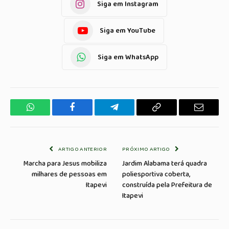
Siga em Instagram
Siga em YouTube
Siga em WhatsApp
WhatsApp
Facebook
Telegrama
Copiar
E-
Link
mail
ARTIGO ANTERIOR
PRÓXIMO ARTIGO
Marcha para Jesus mobiliza
Jardim Alabama terá quadra
milhares de pessoas em
poliesportiva coberta,
Itapevi
construída pela Prefeitura de
Itapevi