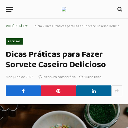
VOCÊ ESTÁ EM:
Início
»
Dicas Práticas para Fazer Sorvete Caseiro Delicioso
RECEITAS
Dicas Práticas para Fazer
Sorvete Caseiro Delicioso
8 de julho de 2026
Nenhum comentário
3 Mins lidos