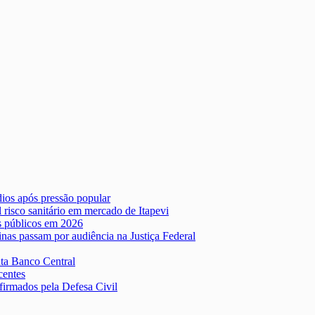
ios após pressão popular
risco sanitário em mercado de Itapevi
es públicos em 2026
inas passam por audiência na Justiça Federal
nta Banco Central
centes
irmados pela Defesa Civil