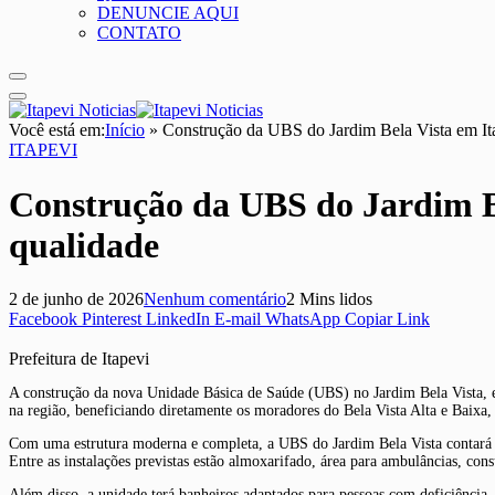
DENUNCIE AQUI
CONTATO
Você está em:
Início
»
Construção da UBS do Jardim Bela Vista em Ita
ITAPEVI
Construção da UBS do Jardim Be
qualidade
2 de junho de 2026
Nenhum comentário
2 Mins lidos
Facebook
Pinterest
LinkedIn
E-mail
WhatsApp
Copiar Link
Prefeitura de Itapevi
A construção da nova Unidade Básica de Saúde (UBS) no Jardim Bela Vista, em
na região, beneficiando diretamente os moradores do Bela Vista Alta e Baixa
Com uma estrutura moderna e completa, a UBS do Jardim Bela Vista contará 
Entre as instalações previstas estão almoxarifado, área para ambulâncias, con
Além disso, a unidade terá banheiros adaptados para pessoas com deficiência, c