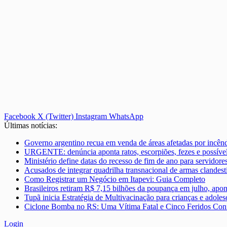
Facebook
X (Twitter)
Instagram
WhatsApp
Últimas notícias:
Governo argentino recua em venda de áreas afetadas por incênd
URGENTE: denúncia aponta ratos, escorpiões, fezes e possível 
Ministério define datas do recesso de fim de ano para servidor
Acusados de integrar quadrilha transnacional de armas clandest
Como Registrar um Negócio em Itapevi: Guia Completo
Brasileiros retiram R$ 7,15 bilhões da poupança em julho, apo
Tupã inicia Estratégia de Multivacinação para crianças e adoles
Ciclone Bomba no RS: Uma Vítima Fatal e Cinco Feridos Conf
Login