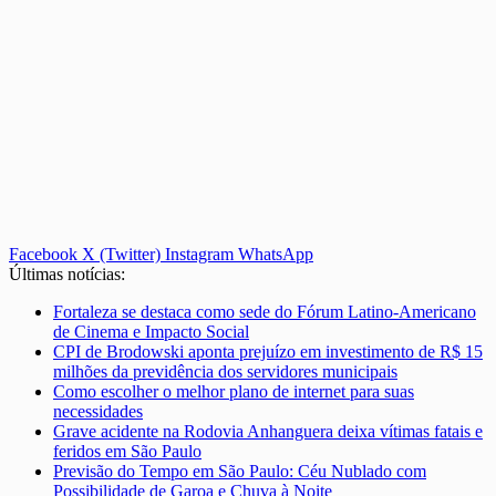
Facebook
X (Twitter)
Instagram
WhatsApp
Últimas notícias:
Fortaleza se destaca como sede do Fórum Latino-Americano
de Cinema e Impacto Social
CPI de Brodowski aponta prejuízo em investimento de R$ 15
milhões da previdência dos servidores municipais
Como escolher o melhor plano de internet para suas
necessidades
Grave acidente na Rodovia Anhanguera deixa vítimas fatais e
feridos em São Paulo
Previsão do Tempo em São Paulo: Céu Nublado com
Possibilidade de Garoa e Chuva à Noite