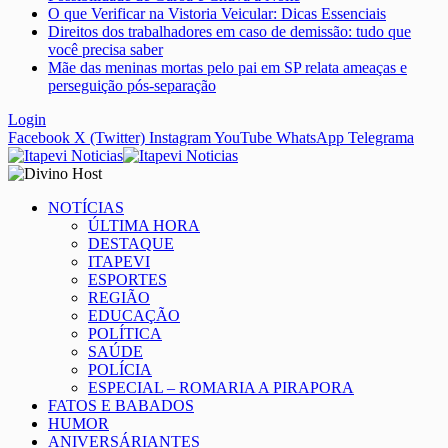
O que Verificar na Vistoria Veicular: Dicas Essenciais
Direitos dos trabalhadores em caso de demissão: tudo que
você precisa saber
Mãe das meninas mortas pelo pai em SP relata ameaças e
perseguição pós-separação
Login
Facebook
X (Twitter)
Instagram
YouTube
WhatsApp
Telegrama
NOTÍCIAS
ÚLTIMA HORA
DESTAQUE
ITAPEVI
ESPORTES
REGIÃO
EDUCAÇÃO
POLÍTICA
SAÚDE
POLÍCIA
ESPECIAL – ROMARIA A PIRAPORA
FATOS E BABADOS
HUMOR
ANIVERSÁRIANTES