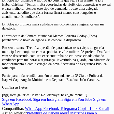
Dr. Aloysio justificou o motivo do convite que fez a sua assistente Dra
Isabel Cristina, “Temos muita ocorrências de violências domesticas e sexual
e para melhorar atender esse tipo de demanda trouxe uma delegada
assistente, acredito que desta forma ficará menos constrangedor o
atendimento às mulheres”.
Dr. Aloysio promete mais agilidade nas ocorrências e segurança em sua
delegacia.
O presidente da Câmara Municipal Marcos Ferreira Godoy (Teco)
parabenizou o novo delegado e se colocou a disposição.
Em seu discurso Teco fez questão de parabenizar os serviços da guarda
municipal em conjunto com as policias civil e militar. ”A prefeita Dra Ruth
vem se destacando com seu excelente trabalho em nossa cidade criando
condições para melhorar a segurança, investindo na guarda, em câmeras de
monitoramento e com a criação da nova Secretaria de Segurança Pública
Municipal.
Participaram da reunião também o comandante da 3ª Cia de Policia de
Itapevi Cap. Ângelo Moitinho e o Deputado Estadual João Caramez.
Confira as Fotos
[ngg src=”galleries” ids=”962″ display=”basic_thumbnail”]
Siga em Facebook
Siga em Instagram
Siga em YouTube
Siga em
WhatsApp
Compartilhar.
WhatsApp
Facebook
Telegrama
Copiar Link
E-mail
Artigo Anterior
Prefeitura de Itapevi abrirá inscrições para o