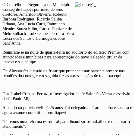
O Conselho de Segurança do Municipio
Conseg de Itapevi por meio de seus
diretores, Amarildo Oliveira, Roberto
Barbosa Rodrigues, Ricardo Saliba
Urbano, Ana Lucia Curti, Raimundo
Mendes Souza Filho, Carlos Donizete de
Melo Sulbach, Luiz Gomes Ferreira, Vera
Lucia dos Santos e Hermógenes José
Sant’Anna.
Reuniram-se na noite de quarta-feira no auditório do edifício Premier com
autoridades e munícipes para apresentação do novo delegado titular de
itapevi e sua equipe.
Dr. Aloysio fez questão de frisar que pretende estar presente sempre nas
reuniões do conseg e em seguida fez as apresentações de toda sua equipe.
Dra. Isabel Cristina Ferraz, o Investigador chefe Salomão Vieira e escrivão
chefe Paulo Miguel.
Atuando na policia civil há 25 anos, foi delegado de Carapicuiba e Jandira e
agora assume como titular em Itapevi.
“Faremos uma reforma estrutural para dinamizar os trabalhos e melhorar o
atendimento”.