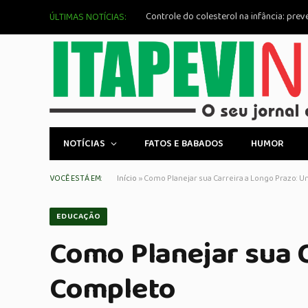
ÚLTIMAS NOTÍCIAS:
NOTÍCIAS
FATOS E BABADOS
HUMOR
VOCÊ ESTÁ EM:
Início
»
Como Planejar sua Carreira a Longo Prazo: 
EDUCAÇÃO
Como Planejar sua C
Completo