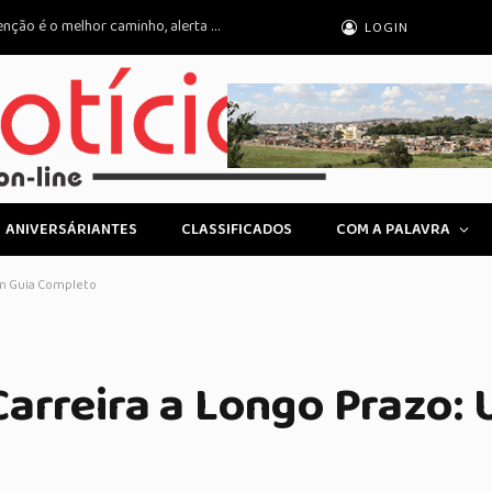
Controle do colesterol na infância: prevenção é o melhor caminho, alerta cardiologista
LOGIN
ANIVERSÁRIANTES
CLASSIFICADOS
COM A PALAVRA
Um Guia Completo
arreira a Longo Prazo: