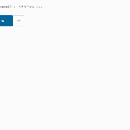
omentário
4 Mins lidos
In