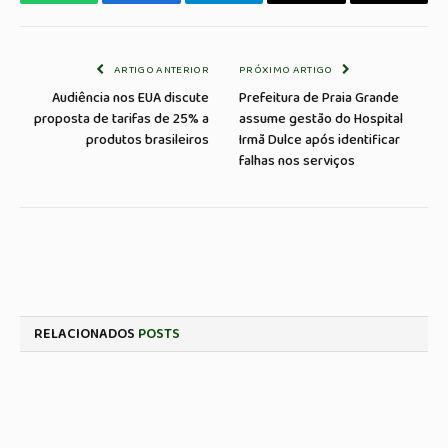
WhatsApp
Facebook
Telegrama
Copiar
E-
Link
mail
ARTIGO ANTERIOR
PRÓXIMO ARTIGO
Audiência nos EUA discute
Prefeitura de Praia Grande
proposta de tarifas de 25% a
assume gestão do Hospital
produtos brasileiros
Irmã Dulce após identificar
falhas nos serviços
RELACIONADOS
POSTS