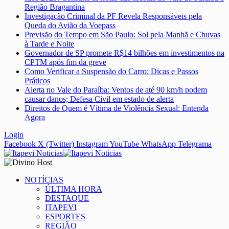
Região Bragantina
Investigação Criminal da PF Revela Responsáveis pela
Queda do Avião da Voepass
Previsão do Tempo em São Paulo: Sol pela Manhã e Chuvas
à Tarde e Noite
Governador de SP promete R$14 bilhões em investimentos na
CPTM após fim da greve
Como Verificar a Suspensão do Carro: Dicas e Passos
Práticos
Alerta no Vale do Paraíba: Ventos de até 90 km/h podem
causar danos; Defesa Civil em estado de alerta
Direitos de Quem é Vítima de Violência Sexual: Entenda
Agora
Login
Facebook
X (Twitter)
Instagram
YouTube
WhatsApp
Telegrama
NOTÍCIAS
ÚLTIMA HORA
DESTAQUE
ITAPEVI
ESPORTES
REGIÃO