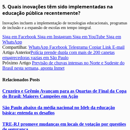
5. Quais inovações têm sido implementadas na
educação pública recentemente?
Inovações incluem a implementação de tecnologias educacionais, programas
de inclusão e a expansão de escolas em tempo integral.
Siga em Facebook
Siga em Instagram
Siga em YouTube
Siga em
WhatsApp
Compartilhar.
WhatsApp
Facebook
Telegrama
Copiar Link
E-mail
Artigo Anterior
Polícia prende dupla com mais de 200 canetas
emagrecedoras vazias em São Paulo
Próximo Artigo
Previsão de chuvas intensas no Norte e Sudeste do
Brasil nesta semana, aponta Inmet
Relacionados
Posts
Cruzeiro e Grêmio Avançam para as Quartas de Final da Copa
do Brasil: Maiores Campeões em Ação
São Paulo abaixo da média nacional no Ideb da educação
básica: entenda os desafios
TRE-RJ promove mudanças em locais de votação por questões
de segurança