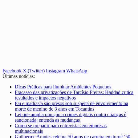
Facebook
X (Twitter)
Instagram
WhatsApp
Últimas notícias:
Dicas Práticas para Iluminar Ambientes Pequenos
Fracasso das privatizações de Tarcísio Freitas: Haddad critica
resultados e impactos negativos
Pai e madrasta são presos sob suspeita de envolvimento na
morte de menino de 3 anos em Tocantins
Lei que amplia punição a crimes digitais contra crianças é
sancionada: entenda as mudanças
Como se preparar para entrevistas em empresas
multinacionais
Guilherme Arantes celebra 50 anos de carreira em turnê ’50