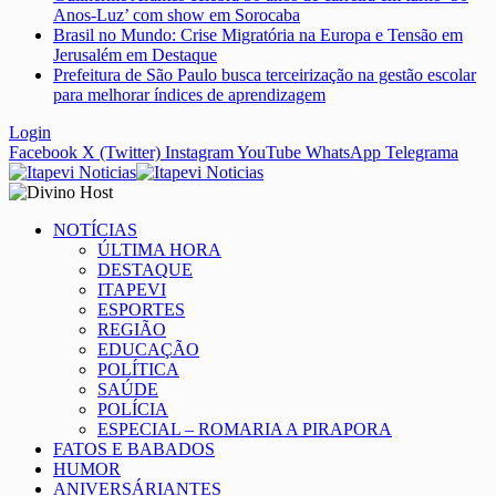
Anos-Luz’ com show em Sorocaba
Brasil no Mundo: Crise Migratória na Europa e Tensão em
Jerusalém em Destaque
Prefeitura de São Paulo busca terceirização na gestão escolar
para melhorar índices de aprendizagem
Login
Facebook
X (Twitter)
Instagram
YouTube
WhatsApp
Telegrama
NOTÍCIAS
ÚLTIMA HORA
DESTAQUE
ITAPEVI
ESPORTES
REGIÃO
EDUCAÇÃO
POLÍTICA
SAÚDE
POLÍCIA
ESPECIAL – ROMARIA A PIRAPORA
FATOS E BABADOS
HUMOR
ANIVERSÁRIANTES