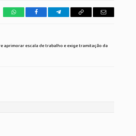
WhatsApp
Facebook
Telegrama
Copiar
E-
Link
mail
 aprimorar escala de trabalho e exige tramitação da