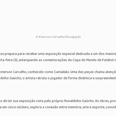
© Emerson Carvalho/Divulgação
o, se prepara para receber uma exposição especial dedicada a um dos maiore
rta-feira (3), antecipando as comemorações da Copa do Mundo de Futebol d
o Emerson Carvalho, conhecido como Camaleão. Uma das peças chama atenção
naldinho Gaúcho, o artista retrata o jogador de forma dinâmica e surpreenden
o de ter sua exposição vista pelo próprio Ronaldinho Gaúcho. As obras, pro
a em cinco núcleos, explora a conexão entre memória, arte e esporte, convi