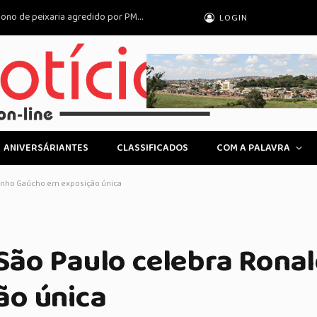
Estado de SP é condenado a indenizar dono de peixaria agredido por PM no litoral
LOGIN
ANIVERSÁRIANTES
CLASSIFICADOS
COM A PALAVRA
dinho Gaúcho em exposição única
São Paulo celebra Rona
ão única