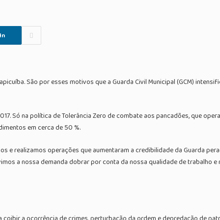
In
picuíba. São por esses motivos que a Guarda Civil Municipal (GCM) intensi
7. Só na política de Tolerância Zero de combate aos pancadões, que opera 
dimentos em cerca de 50 %.
s e realizamos operações que aumentaram a credibilidade da Guarda perant
vimos a nossa demanda dobrar por conta da nossa qualidade de trabalho e re
a coibir a ocorrência de crimes, perturbação da ordem e depredação de patr