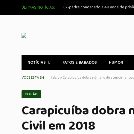
ÚLTIMAS NOTÍCIAS:
NOTÍCIAS
FATOS E BABADOS
HUMOR
VOCÊ ESTÁ EM:
Início
»
Carapicuíba dobra número de atendimentos 
REGIÃO
Carapicuíba dobra 
Civil em 2018