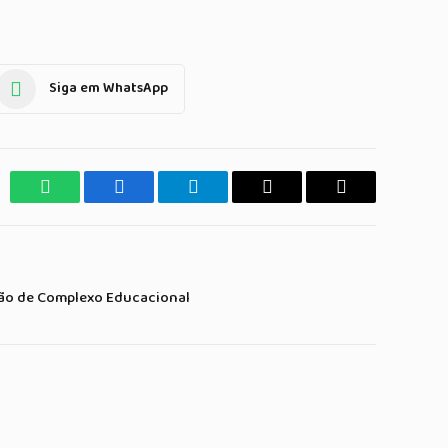
Siga em WhatsApp
WhatsApp
Facebook
Telegrama
Copiar
E-
Link
mail
ção de Complexo Educacional