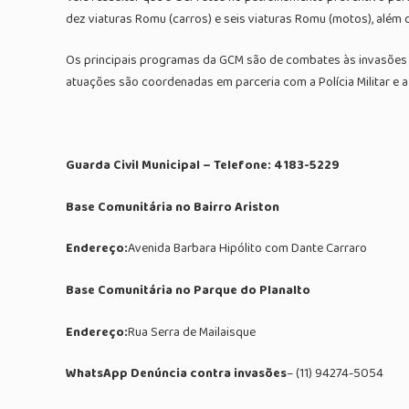
dez viaturas Romu (carros) e seis viaturas Romu (motos), além 
Os principais programas da GCM são de combates às invasões 
atuações são coordenadas em parceria com a Polícia Militar e a P
Guarda Civil Municipal – Telefone: 4183-5229
Base Comunitária no Bairro Ariston
Endereço:
Avenida Barbara Hipólito com Dante Carraro
Base Comunitária no Parque do Planalto
Endereço:
Rua Serra de Mailaisque
WhatsApp Denúncia contra invasões
– (11) 94274-5054