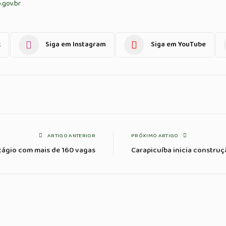
.gov.br
k
Siga em Instagram
Siga em YouTube
ARTIGO ANTERIOR
PRÓXIMO ARTIGO
stágio com mais de 160 vagas
Carapicuíba inicia constru