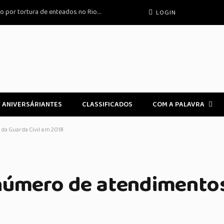
Ex-padre condenado a 48 anos de prisão por tortura de enteados no Rio de Janeiro
LOGIN
ANIVERSÁRIANTES
CLASSIFICADOS
COM A PALAVRA
da Guarda Civil em 2018
número de atendimento