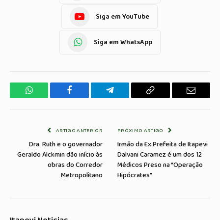
Siga em YouTube
Siga em WhatsApp
WhatsApp
Facebook
Telegrama
Copiar
E-
Link
mail
ARTIGO ANTERIOR
PRÓXIMO ARTIGO
Dra. Ruth e o governador
Irmão da Ex.Prefeita de Itapevi
Geraldo Alckmin dão início às
Dalvani Caramez é um dos 12
obras do Corredor
Médicos Preso na “Operação
Metropolitano
Hipócrates”