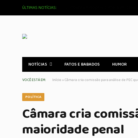
Entenda o 5G e seu Impacto na Sua Vida
ÚLTIMAS NOTÍCIAS:
NOTÍCIAS
FATOS E BABADOS
HUMOR
VOCÊ ESTÁ EM:
Início
»
Câmara cria comissão para análise de PEC q
POLÍTICA
Câmara cria comissã
maioridade penal