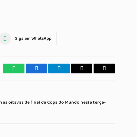
Siga em WhatsApp
WhatsApp
Facebook
Telegrama
Copiar
E-
Link
mail
as oitavas de final da Copa do Mundo nesta terça-