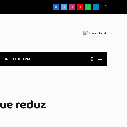
Facebook
X
Instagram
YouTube
WhatsApp
Telegrama
(Twitter)
INSTITUCIONAL
que reduz