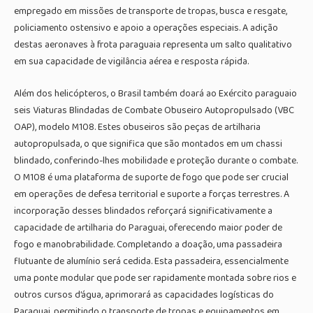
empregado em missões de transporte de tropas, busca e resgate,
policiamento ostensivo e apoio a operações especiais. A adição
destas aeronaves à frota paraguaia representa um salto qualitativo
em sua capacidade de vigilância aérea e resposta rápida.
Além dos helicópteros, o Brasil também doará ao Exército paraguaio
seis Viaturas Blindadas de Combate Obuseiro Autopropulsado (VBC
OAP), modelo M108. Estes obuseiros são peças de artilharia
autopropulsada, o que significa que são montados em um chassi
blindado, conferindo-lhes mobilidade e proteção durante o combate.
O M108 é uma plataforma de suporte de fogo que pode ser crucial
em operações de defesa territorial e suporte a forças terrestres. A
incorporação desses blindados reforçará significativamente a
capacidade de artilharia do Paraguai, oferecendo maior poder de
fogo e manobrabilidade. Completando a doação, uma passadeira
flutuante de alumínio será cedida. Esta passadeira, essencialmente
uma ponte modular que pode ser rapidamente montada sobre rios e
outros cursos d’água, aprimorará as capacidades logísticas do
Paraguai, permitindo o transporte de tropas e equipamentos em