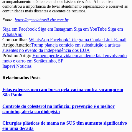
acompanhamento médico e cuidados básicos de saúde. A iniciativa
demonstrou a importância de levar atendimento especializado e acessível às
comunidades mais distantes e carentes de recursos.
Fonte:
https://agenciabrasil.ebc.com.br
Siga em Facebook
Siga em Instagram
Siga em YouTube
Siga em
WhatsApp
Compartilhar.
WhatsApp
Facebook
Telegrama
Copiar Link
E-mail
Artigo Anterior
Trump planeja comício em substituição a artistas
ausentes no evento da independência dos EUA
Próximo Artigo
Homem perde a vida em acidente fatal envolvendo
moto e carro em Sertãozinho, SP
Itapevi Noticias
Relacionados
Posts
Filas extensas marcam busca pela vacina contra sarampo em
São Paulo
Controle do colesterol na infância: prevenção é o melhor
caminho, alerta cardiologista
Cirurgias plásticas de mama no SUS têm aumento significativo
em uma década