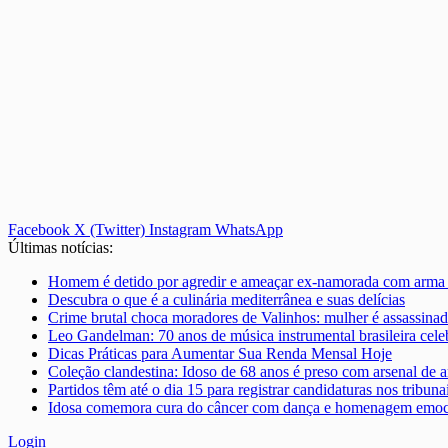
Facebook
X (Twitter)
Instagram
WhatsApp
Últimas notícias:
Homem é detido por agredir e ameaçar ex-namorada com arma
Descubra o que é a culinária mediterrânea e suas delícias
Crime brutal choca moradores de Valinhos: mulher é assassinad
Leo Gandelman: 70 anos de música instrumental brasileira ce
Dicas Práticas para Aumentar Sua Renda Mensal Hoje
Coleção clandestina: Idoso de 68 anos é preso com arsenal de a
Partidos têm até o dia 15 para registrar candidaturas nos tribunai
Idosa comemora cura do câncer com dança e homenagem emoci
Login