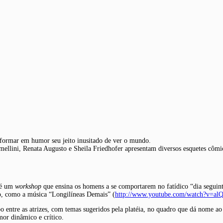
sformar em humor seu jeito inusitado de ver o mundo.
mellini, Renata Augusto e Sheila Friedhofer apresentam diversos esquetes cômi
té um
workshop
que ensina os homens a se comportarem no fatídico “dia seguint
, como a música “Longilíneas Demais” (
http://www.youtube.com/watch?v=al
po entre as atrizes, com temas sugeridos pela platéia, no quadro que dá nome a
or dinâmico e crítico.