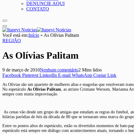
DENUNCIE AQUI
CONTATO
Você está em:
Início
»
As Olívias Palitam
REGIÃO
As Olívias Palitam
9 de março de 2010
Nenhum comentário
2 Mins lidos
Facebook
Pinterest
LinkedIn
E-mail
WhatsApp
Copiar Link
As Olívias são um quarteto de mulheres altas e magrelas que resolveram tran
No espetáculo
As Olívias Palitam
, as atrizes Cristiane Wersom, Marianna Ar
sempre com muita improvisação.
As cenas vão desde um grupo de amigas que estudam as regras do futebol, a
hilárias paródias de
hits
da década de 80 que se tornaram uma marca do grupo
Entre os pontos altos do espetáculo, estão os divertidos momentos de bate-pa
espetáculo está sempre em diálogo com acontecimentos atuais, tornando o hum