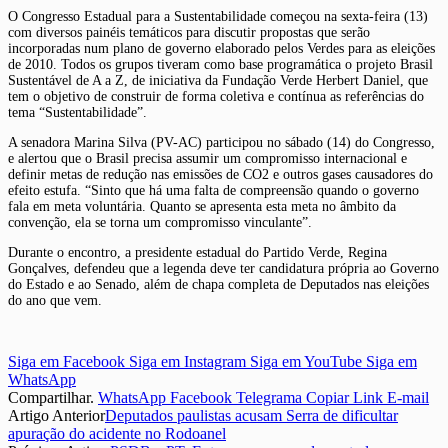
O Congresso Estadual para a Sustentabilidade começou na sexta-feira (13)
com diversos painéis temáticos para discutir propostas que serão
incorporadas num plano de governo elaborado pelos Verdes para as eleições
de 2010. Todos os grupos tiveram como base programática o projeto Brasil
Sustentável de A a Z, de iniciativa da Fundação Verde Herbert Daniel, que
tem o objetivo de construir de forma coletiva e contínua as referências do
tema “Sustentabilidade”.
A senadora Marina Silva (PV-AC) participou no sábado (14) do Congresso,
e alertou que o Brasil precisa assumir um compromisso internacional e
definir metas de redução nas emissões de CO2 e outros gases causadores do
efeito estufa. “Sinto que há uma falta de compreensão quando o governo
fala em meta voluntária. Quanto se apresenta esta meta no âmbito da
convenção, ela se torna um compromisso vinculante”.
Durante o encontro, a presidente estadual do Partido Verde, Regina
Gonçalves, defendeu que a legenda deve ter candidatura própria ao Governo
do Estado e ao Senado, além de chapa completa de Deputados nas eleições
do ano que vem.
Siga em Facebook
Siga em Instagram
Siga em YouTube
Siga em
WhatsApp
Compartilhar.
WhatsApp
Facebook
Telegrama
Copiar Link
E-mail
Artigo Anterior
Deputados paulistas acusam Serra de dificultar
apuração do acidente no Rodoanel