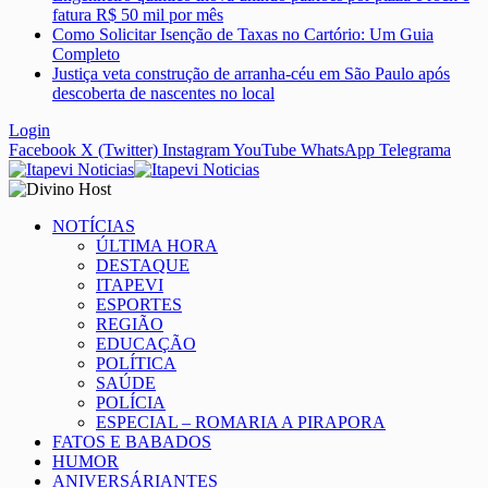
fatura R$ 50 mil por mês
Como Solicitar Isenção de Taxas no Cartório: Um Guia
Completo
Justiça veta construção de arranha-céu em São Paulo após
descoberta de nascentes no local
Login
Facebook
X (Twitter)
Instagram
YouTube
WhatsApp
Telegrama
NOTÍCIAS
ÚLTIMA HORA
DESTAQUE
ITAPEVI
ESPORTES
REGIÃO
EDUCAÇÃO
POLÍTICA
SAÚDE
POLÍCIA
ESPECIAL – ROMARIA A PIRAPORA
FATOS E BABADOS
HUMOR
ANIVERSÁRIANTES