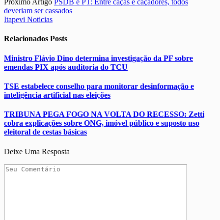
Próximo Artigo
PSDB e PT: Entre caças e caçadores, todos
deveriam ser cassados
Itapevi Noticias
Relacionados
Posts
Ministro Flávio Dino determina investigação da PF sobre
emendas PIX após auditoria do TCU
TSE estabelece conselho para monitorar desinformação e
inteligência artificial nas eleições
TRIBUNA PEGA FOGO NA VOLTA DO RECESSO: Zetti
cobra explicações sobre ONG, imóvel público e suposto uso
eleitoral de cestas básicas
Deixe Uma Resposta