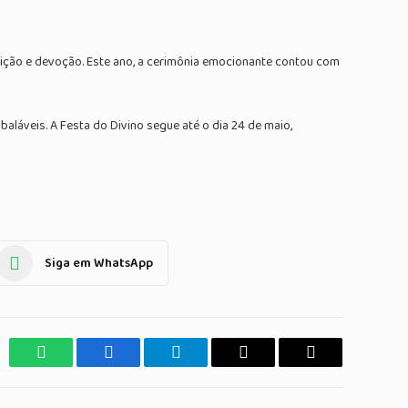
adição e devoção. Este ano, a cerimônia emocionante contou com
aláveis. A Festa do Divino segue até o dia 24 de maio,
Siga em WhatsApp
WhatsApp
Facebook
Telegrama
Copiar
E-
Link
mail