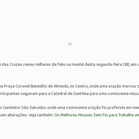
G1
ogi das Cruzes reuniu milhares de fiéis na manhã desta segunda-feira (18)
 na Praça Coronel Benedito de Almeida, no Centro, onde uma oração marcou o
articipantes seguiram para a Catedral de Sant’Ana para uma comovente missa
é o Cemitério São Salvador, onde uma comovente oração foi proferida em mem
sem alterações. Veja também:
Os Melhores Mouses Sem Fio para Trabalho e