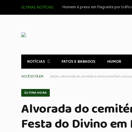
Homem é preso em flagrante por tráfic
ÚLTIMAS NOTÍCIAS:
NOTÍCIAS
FATOS E BABADOS
HUMOR
VOCÊ ESTÁ EM:
Início
»
Alvorada do cemitério emociona fiéis na tra
ÚLTIMA HORA
Alvorada do cemitér
Festa do Divino em