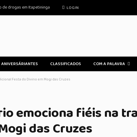
o de drogas em Itapetininga
LOGIN
ANIVERSÁRIANTES
CLASSIFICADOS
COM A PALAVRA
dicional Festa do Divino em Mogi das Cruzes
io emociona fiéis na tr
 Mogi das Cruzes