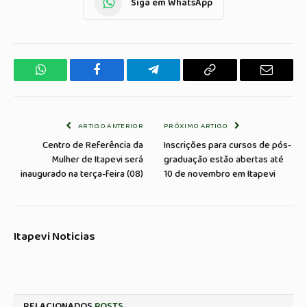
Siga em WhatsApp
WhatsApp
Facebook
Telegrama
Copiar
E-
Link
mail
ARTIGO ANTERIOR
PRÓXIMO ARTIGO
Centro de Referência da
Inscrições para cursos de pós-
Mulher de Itapevi será
graduação estão abertas até
inaugurado na terça-feira (08)
10 de novembro em Itapevi
Itapevi Noticias
RELACIONADOS
POSTS