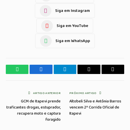
Siga em Instagram
Siga em YouTube
Siga em WhatsApp
WhatsApp
Facebook
Telegrama
Copiar
E-
Link
mail
ARTIGO ANTERIOR
PRÓXIMO ARTIGO
GCM de Itapevi prende
Altobeli Silva e Antônia Barros
traficantes drogas, estuprador,
vencem 2ª Corrida Oficial de
recupera moto e captura
Itapevi
foragido