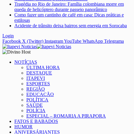
Tragédia no Rio de Janeiro: Família colombiana morre em
queda de helicóptero durante passeio panorâmico
Como fazer um cantinho de café em casa: Dicas práticas e
estilosas
Acidente de trânsito deixa bairros sem energia em Sorocaba
Login
Facebook
X (Twitter)
Instagram
YouTube
WhatsApp
Telegrama
NOTÍCIAS
ÚLTIMA HORA
DESTAQUE
ITAPEVI
ESPORTES
REGIÃO
EDUCAÇÃO
POLÍTICA
SAÚDE
POLÍCIA
ESPECIAL – ROMARIA A PIRAPORA
FATOS E BABADOS
HUMOR
ANIVERSÁRIANTES