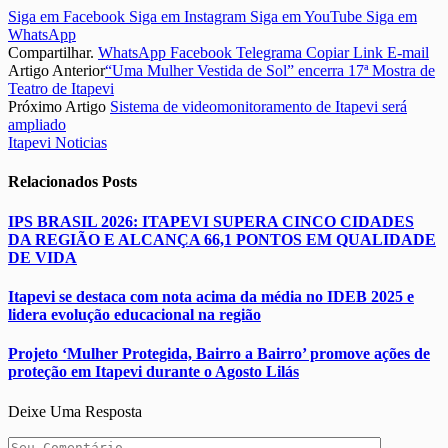
Siga em Facebook
Siga em Instagram
Siga em YouTube
Siga em
WhatsApp
Compartilhar.
WhatsApp
Facebook
Telegrama
Copiar Link
E-mail
Artigo Anterior
“Uma Mulher Vestida de Sol” encerra 17ª Mostra de
Teatro de Itapevi
Próximo Artigo
Sistema de videomonitoramento de Itapevi será
ampliado
Itapevi Noticias
Relacionados
Posts
IPS BRASIL 2026: ITAPEVI SUPERA CINCO CIDADES
DA REGIÃO E ALCANÇA 66,1 PONTOS EM QUALIDADE
DE VIDA
Itapevi se destaca com nota acima da média no IDEB 2025 e
lidera evolução educacional na região
Projeto ‘Mulher Protegida, Bairro a Bairro’ promove ações de
proteção em Itapevi durante o Agosto Lilás
Deixe Uma Resposta