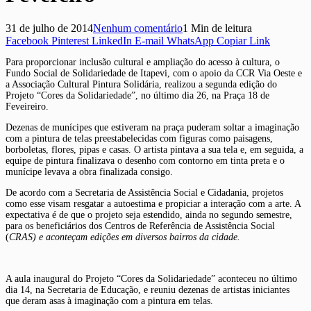
31 de julho de 2014
Nenhum comentário
1 Min de leitura
Facebook
Pinterest
LinkedIn
E-mail
WhatsApp
Copiar Link
Para proporcionar inclusão cultural e ampliação do acesso à cultura, o
Fundo Social de Solidariedade de Itapevi, com o apoio da CCR Via Oeste e
a Associação Cultural Pintura Solidária, realizou a segunda edição do
Projeto “Cores da Solidariedade”, no último dia 26, na Praça 18 de
Feveireiro.
Dezenas de munícipes que estiveram na praça puderam soltar a imaginação
com a pintura de telas preestabelecidas com figuras como paisagens,
borboletas, flores, pipas e casas. O artista pintava a sua tela e, em seguida, a
equipe de pintura finalizava o desenho com contorno em tinta preta e o
munícipe levava a obra finalizada consigo.
De acordo com a Secretaria de Assistência Social e Cidadania, projetos
como esse visam resgatar a autoestima e propiciar a interação com a arte. A
expectativa é de que o projeto seja estendido, ainda no segundo semestre,
para os beneficiários dos Centros de Referência de Assistência Social
(
CRAS) e aconteçam edições em diversos bairros da cidade.
A aula inaugural do Projeto “Cores da Solidariedade” aconteceu no último
dia 14, na Secretaria de Educação, e reuniu dezenas de artistas iniciantes
que deram asas à imaginação com a pintura em telas.