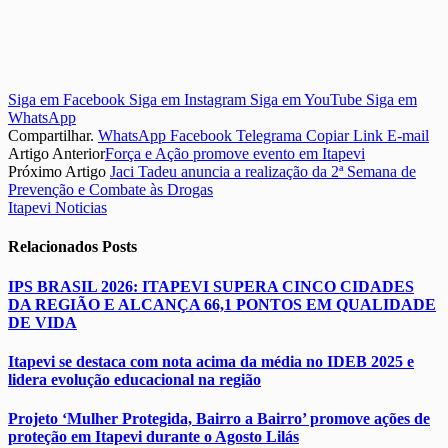
Siga em Facebook
Siga em Instagram
Siga em YouTube
Siga em
WhatsApp
Compartilhar.
WhatsApp
Facebook
Telegrama
Copiar Link
E-mail
Artigo Anterior
Força e Ação promove evento em Itapevi
Próximo Artigo
Jaci Tadeu anuncia a realização da 2ª Semana de
Prevenção e Combate às Drogas
Itapevi Noticias
Relacionados
Posts
IPS BRASIL 2026: ITAPEVI SUPERA CINCO CIDADES
DA REGIÃO E ALCANÇA 66,1 PONTOS EM QUALIDADE
DE VIDA
Itapevi se destaca com nota acima da média no IDEB 2025 e
lidera evolução educacional na região
Projeto ‘Mulher Protegida, Bairro a Bairro’ promove ações de
proteção em Itapevi durante o Agosto Lilás