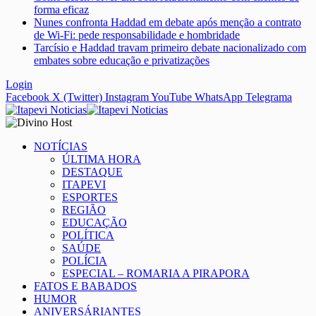
forma eficaz
Nunes confronta Haddad em debate após menção a contrato
de Wi-Fi: pede responsabilidade e hombridade
Tarcísio e Haddad travam primeiro debate nacionalizado com
embates sobre educação e privatizações
Login
Facebook
X (Twitter)
Instagram
YouTube
WhatsApp
Telegrama
NOTÍCIAS
ÚLTIMA HORA
DESTAQUE
ITAPEVI
ESPORTES
REGIÃO
EDUCAÇÃO
POLÍTICA
SAÚDE
POLÍCIA
ESPECIAL – ROMARIA A PIRAPORA
FATOS E BABADOS
HUMOR
ANIVERSÁRIANTES