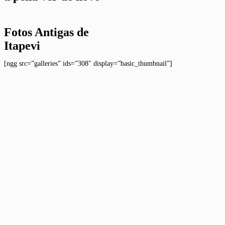
Fotos Antigas de
Itapevi
[ngg src=”galleries” ids=”308″ display=”basic_thumbnail”]