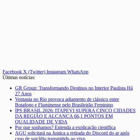
Facebook
X (Twitter)
Instagram
WhatsApp
Últimas notícias:
GR Group: Transformando Destinos no Interior Paulista Há
27 Anos
Ventania no Rio provoca adiamento de clássico entre
Botafogo e Fluminense pelo Brasileirão Feminino
IPS BRASIL 2026: ITAPEVI SUPERA CINCO CIDADES
DA REGIÃO E ALCANÇA 66,1 PONTOS EM
QUALIDADE DE VIDA
Por que sonhamos? Entenda a explicação científica
AGU solicitará na Justiça a retirada do Discord do ar após
caso de suicídio transmitido ao vivo