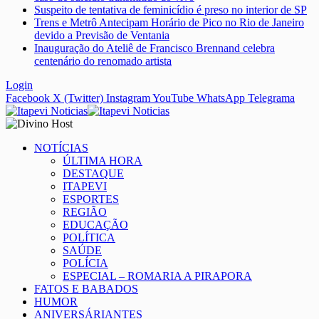
Suspeito de tentativa de feminicídio é preso no interior de SP
Trens e Metrô Antecipam Horário de Pico no Rio de Janeiro
devido a Previsão de Ventania
Inauguração do Ateliê de Francisco Brennand celebra
centenário do renomado artista
Login
Facebook
X (Twitter)
Instagram
YouTube
WhatsApp
Telegrama
NOTÍCIAS
ÚLTIMA HORA
DESTAQUE
ITAPEVI
ESPORTES
REGIÃO
EDUCAÇÃO
POLÍTICA
SAÚDE
POLÍCIA
ESPECIAL – ROMARIA A PIRAPORA
FATOS E BABADOS
HUMOR
ANIVERSÁRIANTES