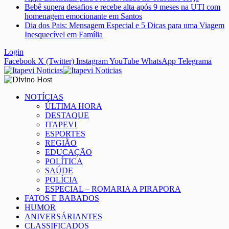
Bebê supera desafios e recebe alta após 9 meses na UTI com
homenagem emocionante em Santos
Dia dos Pais: Mensagem Especial e 5 Dicas para uma Viagem
Inesquecível em Família
Login
Facebook
X (Twitter)
Instagram
YouTube
WhatsApp
Telegrama
NOTÍCIAS
ÚLTIMA HORA
DESTAQUE
ITAPEVI
ESPORTES
REGIÃO
EDUCAÇÃO
POLÍTICA
SAÚDE
POLÍCIA
ESPECIAL – ROMARIA A PIRAPORA
FATOS E BABADOS
HUMOR
ANIVERSÁRIANTES
CLASSIFICADOS