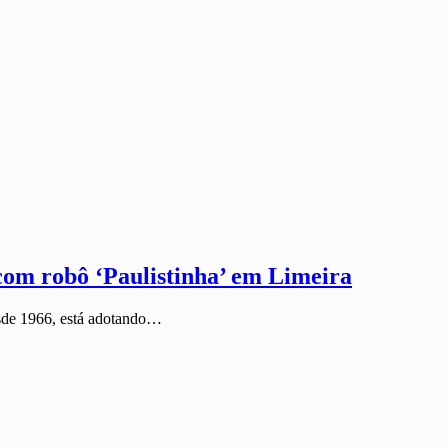
com robô ‘Paulistinha’ em Limeira
esde 1966, está adotando…