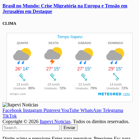
Brasil no Mundo: Crise Migratória na Europa e Tensão em
Jerusalém em Destaque
CLIMA
Facebook
Instagram
Pinterest
YouTube
WhatsApp
Telegrama
TikTok
Copyright © 2026
Itapevi Noticias
. Todos os direitos reservados.
Enviar
Digite acima e pressione
Enter
para pesquisar. Pressione
Esc
para