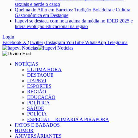
sexuais e perde o cargo
Queima do Alho em Barretos: Tradição Boiadeira e Cultura
Gastronômica em Destaque
Itapevi se destaca com nota acima da média no IDEB 2025 e
lidera evolução educacional na região
Login
Facebook
X (Twitter)
Instagram
YouTube
WhatsApp
Telegrama
NOTÍCIAS
ÚLTIMA HORA
DESTAQUE
ITAPEVI
ESPORTES
REGIÃO
EDUCAÇÃO
POLÍTICA
SAÚDE
POLÍCIA
ESPECIAL – ROMARIA A PIRAPORA
FATOS E BABADOS
HUMOR
ANIVERSÁRIANTES