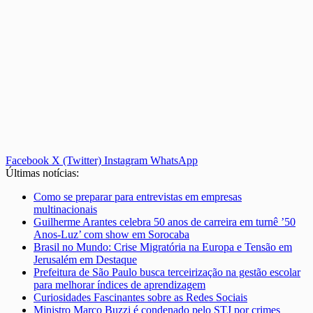
Facebook
X (Twitter)
Instagram
WhatsApp
Últimas notícias:
Como se preparar para entrevistas em empresas
multinacionais
Guilherme Arantes celebra 50 anos de carreira em turnê ’50
Anos-Luz’ com show em Sorocaba
Brasil no Mundo: Crise Migratória na Europa e Tensão em
Jerusalém em Destaque
Prefeitura de São Paulo busca terceirização na gestão escolar
para melhorar índices de aprendizagem
Curiosidades Fascinantes sobre as Redes Sociais
Ministro Marco Buzzi é condenado pelo STJ por crimes