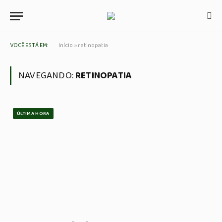
VOCÊ ESTÁ EM:
Início
»
retinopatia
NAVEGANDO:
RETINOPATIA
ÚLTIMA HORA