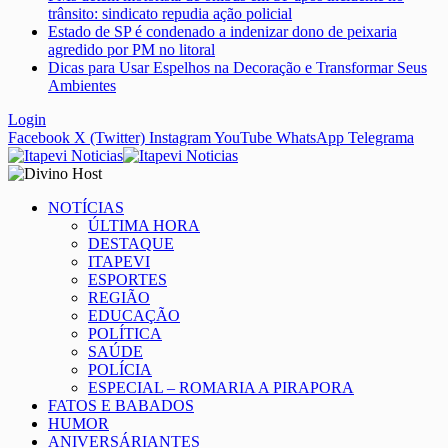
trânsito: sindicato repudia ação policial
Estado de SP é condenado a indenizar dono de peixaria
agredido por PM no litoral
Dicas para Usar Espelhos na Decoração e Transformar Seus
Ambientes
Login
Facebook
X (Twitter)
Instagram
YouTube
WhatsApp
Telegrama
NOTÍCIAS
ÚLTIMA HORA
DESTAQUE
ITAPEVI
ESPORTES
REGIÃO
EDUCAÇÃO
POLÍTICA
SAÚDE
POLÍCIA
ESPECIAL – ROMARIA A PIRAPORA
FATOS E BABADOS
HUMOR
ANIVERSÁRIANTES