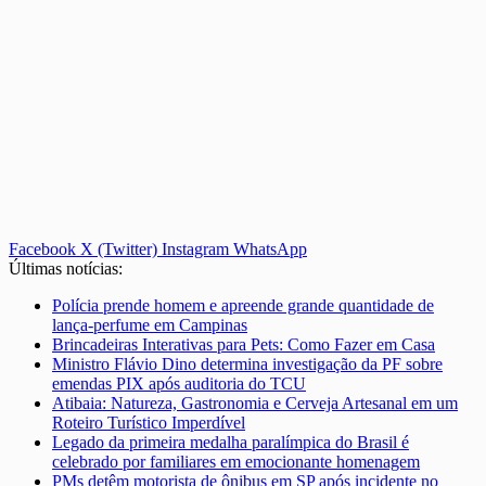
Facebook
X (Twitter)
Instagram
WhatsApp
Últimas notícias:
Polícia prende homem e apreende grande quantidade de
lança-perfume em Campinas
Brincadeiras Interativas para Pets: Como Fazer em Casa
Ministro Flávio Dino determina investigação da PF sobre
emendas PIX após auditoria do TCU
Atibaia: Natureza, Gastronomia e Cerveja Artesanal em um
Roteiro Turístico Imperdível
Legado da primeira medalha paralímpica do Brasil é
celebrado por familiares em emocionante homenagem
PMs detêm motorista de ônibus em SP após incidente no