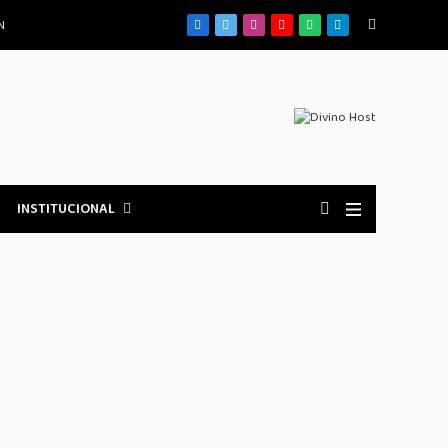
N
Facebook
X
Instagram
YouTube
WhatsApp
Telegrama
(Twitter)
INSTITUCIONAL