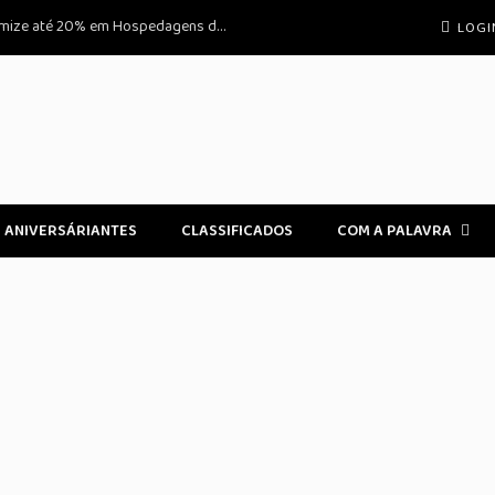
Aproveite a Promoção Exclusiva: Economize até 20% em Hospedagens durante a Semana em Atibaia
LOGI
ANIVERSÁRIANTES
CLASSIFICADOS
COM A PALAVRA