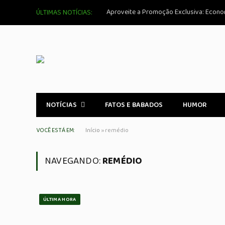
ÚLTIMAS NOTÍCIAS:
NOTÍCIAS
FATOS E BABADOS
HUMOR
VOCÊ ESTÁ EM:
Início
»
remédio
NAVEGANDO:
REMÉDIO
ÚLTIMA HORA