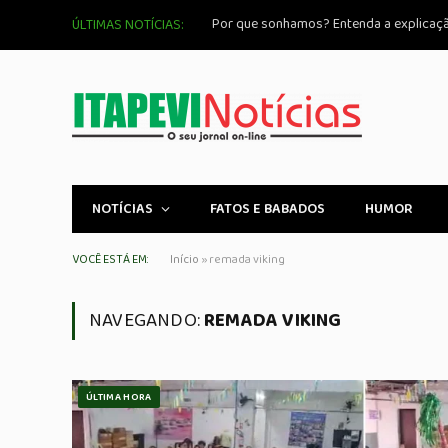
Por que sonhamos? Entenda a explicação
ÚLTIMAS NOTÍCIAS:
NOTÍCIAS
FATOS E BABADOS
HUMOR
VOCÊ ESTÁ EM:
Início
»
remada viking
NAVEGANDO:
REMADA VIKING
ÚLTIMA HORA