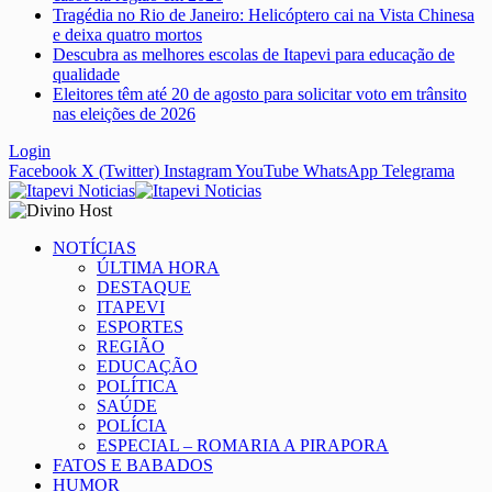
Tragédia no Rio de Janeiro: Helicóptero cai na Vista Chinesa
e deixa quatro mortos
Descubra as melhores escolas de Itapevi para educação de
qualidade
Eleitores têm até 20 de agosto para solicitar voto em trânsito
nas eleições de 2026
Login
Facebook
X (Twitter)
Instagram
YouTube
WhatsApp
Telegrama
NOTÍCIAS
ÚLTIMA HORA
DESTAQUE
ITAPEVI
ESPORTES
REGIÃO
EDUCAÇÃO
POLÍTICA
SAÚDE
POLÍCIA
ESPECIAL – ROMARIA A PIRAPORA
FATOS E BABADOS
HUMOR