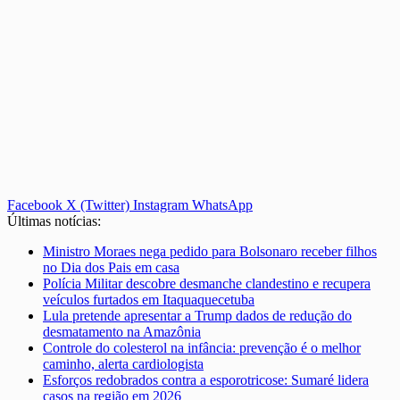
Facebook
X (Twitter)
Instagram
WhatsApp
Últimas notícias:
Ministro Moraes nega pedido para Bolsonaro receber filhos
no Dia dos Pais em casa
Polícia Militar descobre desmanche clandestino e recupera
veículos furtados em Itaquaquecetuba
Lula pretende apresentar a Trump dados de redução do
desmatamento na Amazônia
Controle do colesterol na infância: prevenção é o melhor
caminho, alerta cardiologista
Esforços redobrados contra a esporotricose: Sumaré lidera
casos na região em 2026