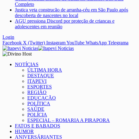
Completo
Justiça veta construção de arranha-céu em São Paulo após
descoberta de nascentes no local
AGU pressiona Discord por proteção de crianças e
adolescentes em reunião
Login
Facebook
X (Twitter)
Instagram
YouTube
WhatsApp
Telegrama
NOTÍCIAS
ÚLTIMA HORA
DESTAQUE
ITAPEVI
ESPORTES
REGIÃO
EDUCAÇÃO
POLÍTICA
SAÚDE
POLÍCIA
ESPECIAL – ROMARIA A PIRAPORA
FATOS E BABADOS
HUMOR
ANIVERSÁRIANTES