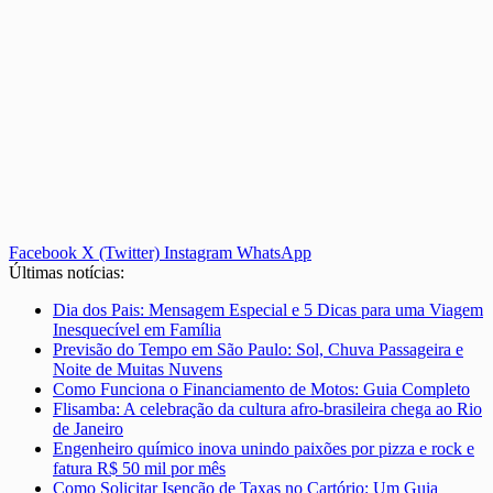
Facebook
X (Twitter)
Instagram
WhatsApp
Últimas notícias:
Dia dos Pais: Mensagem Especial e 5 Dicas para uma Viagem
Inesquecível em Família
Previsão do Tempo em São Paulo: Sol, Chuva Passageira e
Noite de Muitas Nuvens
Como Funciona o Financiamento de Motos: Guia Completo
Flisamba: A celebração da cultura afro-brasileira chega ao Rio
de Janeiro
Engenheiro químico inova unindo paixões por pizza e rock e
fatura R$ 50 mil por mês
Como Solicitar Isenção de Taxas no Cartório: Um Guia