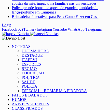
apostas da mãe: impacto na família e nas universidades
Polícia prende homem e apreende grande quantidade de
lança-perfume em Campinas
Brincadeiras Interativas para Pets: Como Fazer em Casa
Login
Facebook
X (Twitter)
Instagram
YouTube
WhatsApp
Telegrama
NOTÍCIAS
ÚLTIMA HORA
DESTAQUE
ITAPEVI
ESPORTES
REGIÃO
EDUCAÇÃO
POLÍTICA
SAÚDE
POLÍCIA
ESPECIAL – ROMARIA A PIRAPORA
FATOS E BABADOS
HUMOR
ANIVERSÁRIANTES
CLASSIFICADOS