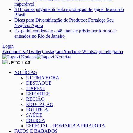
imperdível
STF pausa julgamento sobre proibição de jogos de azar no
Brasil
Dicas para Diversificação de Produtos: Fortaleça Seu
Negócio Agora
Ex-padre condenado a 48 anos de prisão por tortura de
enteados no Rio de Janeiro
Login
Facebook
X (Twitter)
Instagram
YouTube
WhatsApp
Telegrama
NOTÍCIAS
ÚLTIMA HORA
DESTAQUE
ITAPEVI
ESPORTES
REGIÃO
EDUCAÇÃO
POLÍTICA
SAÚDE
POLÍCIA
ESPECIAL – ROMARIA A PIRAPORA
FATOS E BABADOS