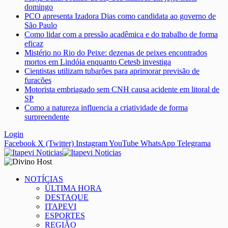
domingo
PCO apresenta Izadora Dias como candidata ao governo de
São Paulo
Como lidar com a pressão acadêmica e do trabalho de forma
eficaz
Mistério no Rio do Peixe: dezenas de peixes encontrados
mortos em Lindóia enquanto Cetesb investiga
Cientistas utilizam tubarões para aprimorar previsão de
furacões
Motorista embriagado sem CNH causa acidente em litoral de
SP
Como a natureza influencia a criatividade de forma
surpreendente
Login
Facebook
X (Twitter)
Instagram
YouTube
WhatsApp
Telegrama
NOTÍCIAS
ÚLTIMA HORA
DESTAQUE
ITAPEVI
ESPORTES
REGIÃO