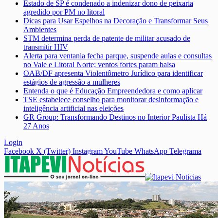
Estado de SP é condenado a indenizar dono de peixaria
agredido por PM no litoral
Dicas para Usar Espelhos na Decoração e Transformar Seus
Ambientes
STM determina perda de patente de militar acusado de
transmitir HIV
Alerta para ventania fecha parque, suspende aulas e consultas
no Vale e Litoral Norte; ventos fortes param balsa
OAB/DF apresenta Violentômetro Jurídico para identificar
estágios de agressão a mulheres
Entenda o que é Educação Empreendedora e como aplicar
TSE estabelece conselho para monitorar desinformação e
inteligência artificial nas eleições
GR Group: Transformando Destinos no Interior Paulista Há
27 Anos
Login
Facebook
X (Twitter)
Instagram
YouTube
WhatsApp
Telegrama