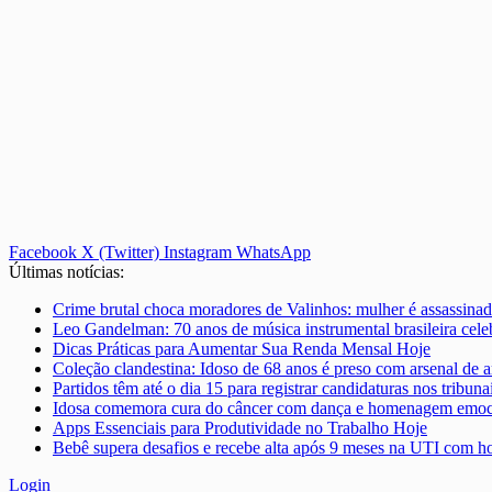
Facebook
X (Twitter)
Instagram
WhatsApp
Últimas notícias:
Crime brutal choca moradores de Valinhos: mulher é assassinad
Leo Gandelman: 70 anos de música instrumental brasileira ce
Dicas Práticas para Aumentar Sua Renda Mensal Hoje
Coleção clandestina: Idoso de 68 anos é preso com arsenal de a
Partidos têm até o dia 15 para registrar candidaturas nos tribunai
Idosa comemora cura do câncer com dança e homenagem emoci
Apps Essenciais para Produtividade no Trabalho Hoje
Bebê supera desafios e recebe alta após 9 meses na UTI com
Login