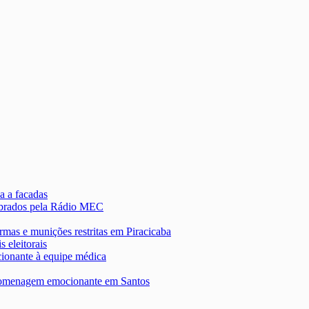
a a facadas
lebrados pela Rádio MEC
rmas e munições restritas em Piracicaba
s eleitorais
onante à equipe médica
 homenagem emocionante em Santos