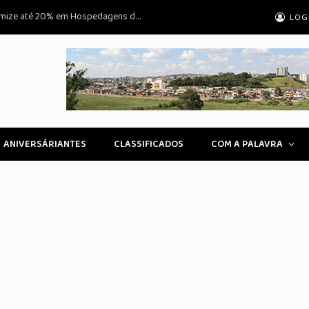
Aproveite a Promoção Exclusiva: Economize até 20% em Hospedagens durante a Semana em Atibaia
LOG
ANIVERSÁRIANTES
CLASSIFICADOS
COM A PALAVRA