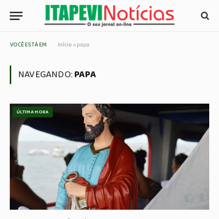
VOCÊ ESTÁ EM:
Início
»
papa
NAVEGANDO:
PAPA
ÚLTIMA HORA