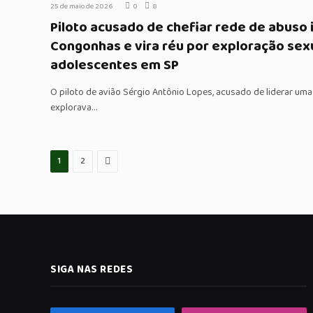
25 de maio de 2026
0
8
Piloto acusado de chefiar rede de abuso 
Congonhas e vira réu por exploração sexu
adolescentes em SP
O piloto de avião Sérgio Antônio Lopes, acusado de liderar um
explorava…
Proximo
1
2
SIGA NAS REDES