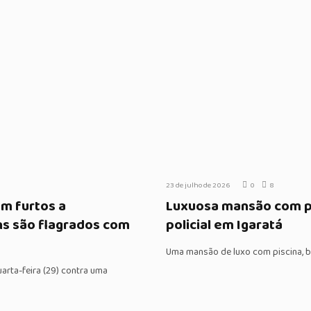
23 de julho de 2026
0
8
em furtos a
Luxuosa mansão com pi
ns são flagrados com
policial em Igaratá
Uma mansão de luxo com piscina, b
uarta-feira (29) contra uma