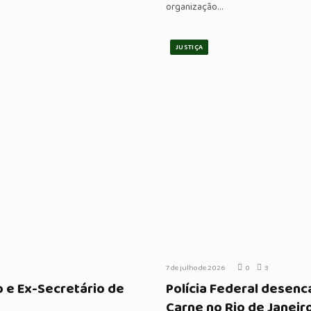
organização…
JUSTIÇA
7 de julho de 2026
0
3
o e Ex-Secretário de
Polícia Federal desen
Carne no Rio de Janeir