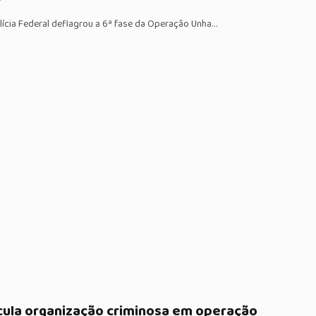
olícia Federal deflagrou a 6ª fase da Operação Unha…
icula organização criminosa em operação