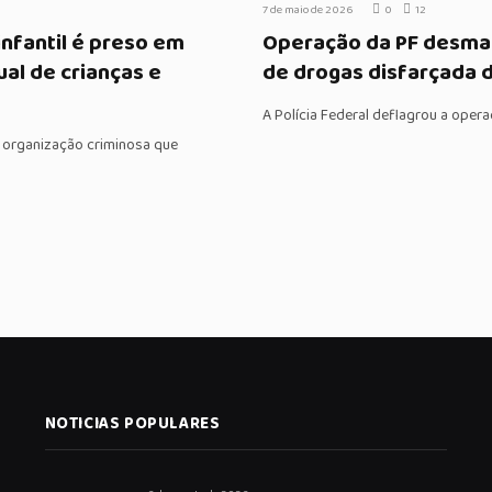
7 de maio de 2026
0
12
infantil é preso em
Operação da PF desmant
al de crianças e
de drogas disfarçada 
A Polícia Federal deflagrou a oper
a organização criminosa que
NOTICIAS POPULARES