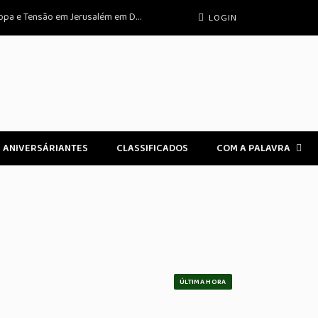
Brasil no Mundo: Crise Migratória na Europa e Tensão em Jerusalém em Destaque
LOGIN
ANIVERSÁRIANTES
CLASSIFICADOS
COM A PALAVRA
ÚLTIMA HORA