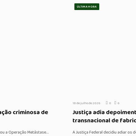
ÚLTIMA HORA
18 de julho de 2026
0
6
ação criminosa de
Justiça adia depoiment
transnacional de fabri
lagrou a Operação Metástase…
A Justiça Federal decidiu adiar os