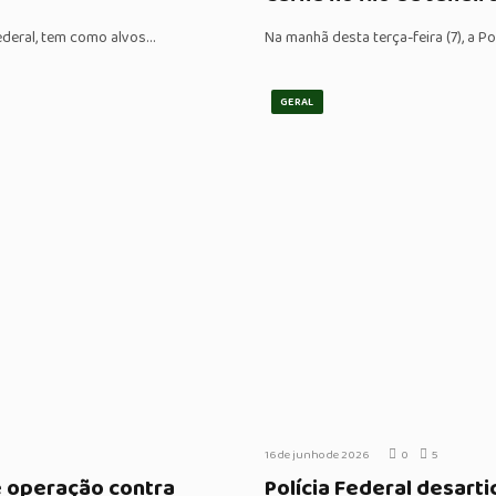
Federal, tem como alvos…
Na manhã desta terça-feira (7), a P
GERAL
16 de junho de 2026
0
5
e operação contra
Polícia Federal desart