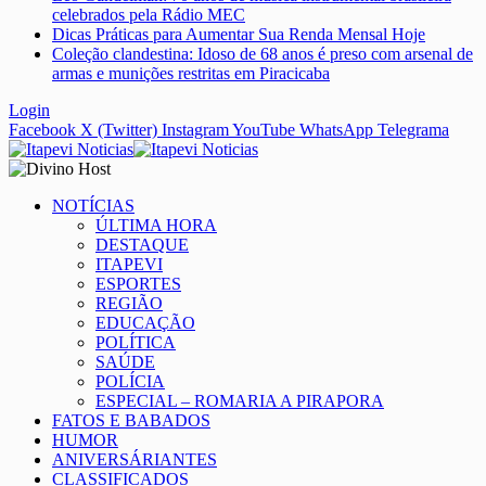
celebrados pela Rádio MEC
Dicas Práticas para Aumentar Sua Renda Mensal Hoje
Coleção clandestina: Idoso de 68 anos é preso com arsenal de
armas e munições restritas em Piracicaba
Login
Facebook
X (Twitter)
Instagram
YouTube
WhatsApp
Telegrama
NOTÍCIAS
ÚLTIMA HORA
DESTAQUE
ITAPEVI
ESPORTES
REGIÃO
EDUCAÇÃO
POLÍTICA
SAÚDE
POLÍCIA
ESPECIAL – ROMARIA A PIRAPORA
FATOS E BABADOS
HUMOR
ANIVERSÁRIANTES
CLASSIFICADOS