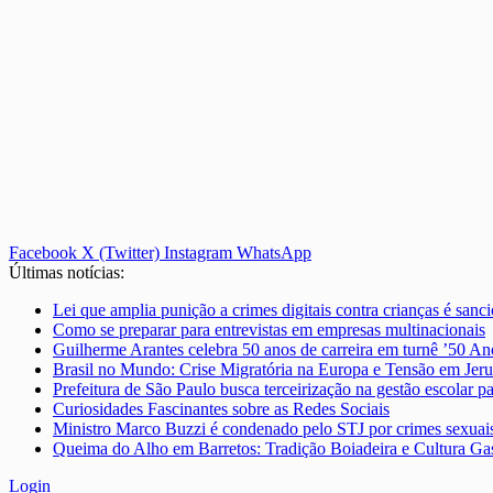
Facebook
X (Twitter)
Instagram
WhatsApp
Últimas notícias:
Lei que amplia punição a crimes digitais contra crianças é san
Como se preparar para entrevistas em empresas multinacionais
Guilherme Arantes celebra 50 anos de carreira em turnê ’50 
Brasil no Mundo: Crise Migratória na Europa e Tensão em Jer
Prefeitura de São Paulo busca terceirização na gestão escolar 
Curiosidades Fascinantes sobre as Redes Sociais
Ministro Marco Buzzi é condenado pelo STJ por crimes sexuais
Queima do Alho em Barretos: Tradição Boiadeira e Cultura G
Login