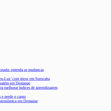
cionada: entenda as mudanças
Anos-Luz’ com show em Sorocaba
usalém em Destaque
para melhorar índices de aprendizagem
 e perde o cargo
astronômica em Destaque