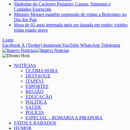
Síndrome do Cachorro Pequeno: Causas, Sintomas e
Cuidados Essenciais
Ministro Moraes mantém suspensão de visitas a Bolsonaro no
Dia dos Pais
Idosa de 92 anos internada após ser dopada em roubo: vizinho
relata estado grave
Login
Facebook
X (Twitter)
Instagram
YouTube
WhatsApp
Telegrama
NOTÍCIAS
ÚLTIMA HORA
DESTAQUE
ITAPEVI
ESPORTES
REGIÃO
EDUCAÇÃO
POLÍTICA
SAÚDE
POLÍCIA
ESPECIAL – ROMARIA A PIRAPORA
FATOS E BABADOS
HUMOR