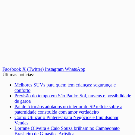
Facebook
X (Twitter)
Instagram
WhatsApp
Últimas notícias:
Melhores SUVs para quem tem crianças: segurança e
conforto
Previsão do tempo em São Paulo: Sol, nuvens e possibilidade
de garoa
Pai de 5 irmãos adotados no interior de SP reflete sobre a
paternidade construída com amor verdadeiro
Como Utilizar o Pinterest para Negócios e Impulsionar
Vendas
Lorrane Oliveira e Caio Souza brilham no Campeonato
Brasileiro de Ginástica Artística